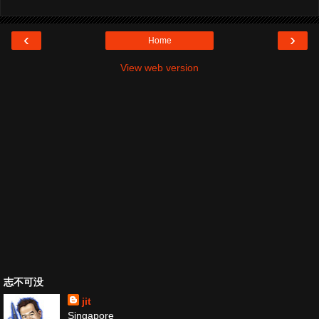
‹
›
Home
View web version
志不可没
jit
Singapore