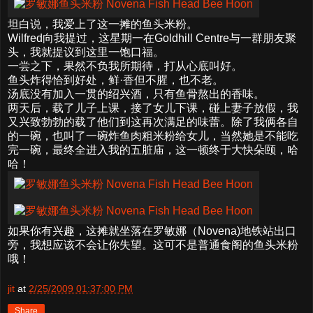
坦白说，我爱上了这一摊的鱼头米粉。
Wilfred向我提过，这星期一在Goldhill Centre与一群朋友聚
头，我就提议到这里一饱口福。
一尝之下，果然不负我所期待，打从心底叫好。
鱼头炸得恰到好处，鲜·香但不腥，也不老。
汤底没有加入一贯的绍兴酒，只有鱼骨熬出的香味。
两天后，载了儿子上课，接了女儿下课，碰上妻子放假，我
又兴致勃勃的载了他们到这再次满足的味蕾。除了我俩各自
的一碗，也叫了一碗炸鱼肉粗米粉给女儿，当然她是不能吃
完一碗，最终全进入我的五脏庙，这一顿终于大快朵颐，哈
哈！
如果你有兴趣，这摊就坐落在罗敏娜（Novena)地铁站出口
旁，我想应该不会让你失望。这可不是普通食阁的鱼头米粉
哦！
jit
at
2/25/2009 01:37:00 PM
Share